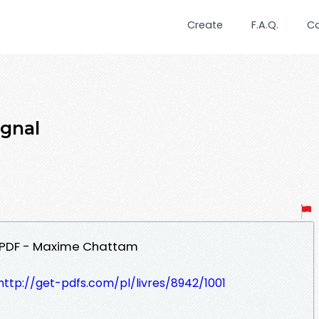
Create
F.A.Q.
C
ignal
le PDF - Maxime Chattam
http://get-pdfs.com/pl/livres/8942/1001