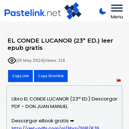
Menu
EL CONDE LUCANOR (23ª ED.) leer
epub gratis
26 May 2024
Views: 214
Copy Link
Copy Shortlink
Libro EL CONDE LUCANOR (23ª ED.) Descargar
PDF - DON JUAN MANUEL
Descargar eBook gratis ➡
http://get-pdfs.com/pl/libro/5191/876