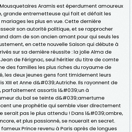
s Mousquetaires Aramis est éperdument amoureux
 grande entremetteuse qui fait et défait les
 mariages les plus en vue. Cette dernière
seoir son autorité politique, et se rapprocher
rand dam de son ancien amant pour qui seuls les
justement, en cette nouvelle Saison qui débute à
ivés sur sa dernière réussite : la jolie Alma de
 Jean de Férignac, seul héritier du titre de comte
ne des familles les plus riches du royaume de
é, les deux jeunes gens font timidement leurs
is XIII et Anne d&#039;Autriche. Ils rayonnent de
 parfaitement assortis l&#039;un à
 humeur du bal se teinte d&#039;amertume
cent une prophétie qui semble viser directement
e serait pas le plus attendu ! Dans l&#039;ombre,
encore, et plus passionné, se nouerait en secret.
e fameux Prince revenu à Paris après de longues