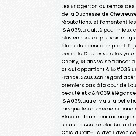
Les Bridgerton au temps de
de la Duchesse de Chevreuse,
réputations, et fomentent les
l&#039;a quitté pour mieux as
plus encore du pouvoir, au g
élans du coeur comptent. Et 
peine, la Duchesse a les yeux r
Choisy, 18 ans va se fiancer à
et qui appartient à l&#039;u
France. Sous son regard acér
premiers pas à la cour de Lou
beauté et d&#039;élégance,
l&#039;autre. Mais la belle
lorsque les comédiens annon
Alma et Jean. Leur mariage n
un autre couple plus brillant 
Cela aurait-il à avoir avec c