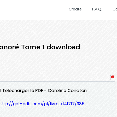
Create
F.A.Q.
C
Honoré Tome 1 download
1 Télécharger le PDF - Caroline Coiraton
http://get-pdfs.com/pl/livres/141717/985