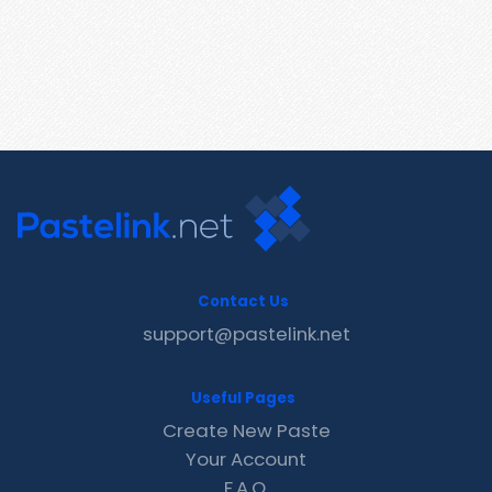
Contact Us
support@pastelink.net
Useful Pages
Create New Paste
Your Account
F.A.Q.