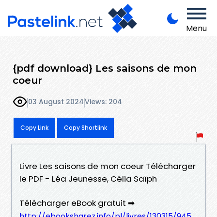
Menu
{pdf download} Les saisons de mon
coeur
03 August 2024
Views: 204
Copy Link
Copy Shortlink
Livre Les saisons de mon coeur Télécharger
le PDF - Léa Jeunesse, Célia Saïph
Télécharger eBook gratuit ➡
http://ebooksharez.info/pl/livres/130315/945