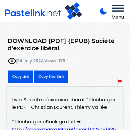
Menu
DOWNLOAD [PDF] {EPUB} Société
d'exercice libéral
24 July 2024
Views: 175
Copy Link
Copy Shortlink
Livre Société d'exercice libéral Télécharger
le PDF - Christian Laurent, Thierry Vallée
Télécharger eBook gratuit ➡
http://ebooksharez.info/pl/livres/142305/935