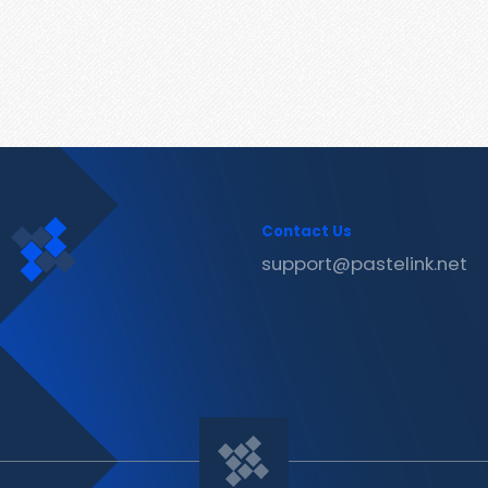
Contact Us
support@pastelink.net