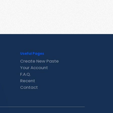
Useful Pages
Create New Paste
Your Account
F.A.Q.
Recent
Contact