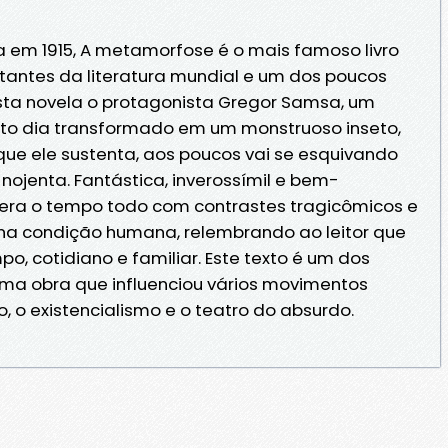
da em 1915, A metamorfose é o mais famoso livro
tantes da literatura mundial e um dos poucos
esta novela o protagonista Gregor Samsa, um
erto dia transformado em um monstruoso inseto,
 que ele sustenta, aos poucos vai se esquivando
nojenta. Fantástica, inverossímil e bem-
era o tempo todo com contrastes tragicômicos e
o na condição humana, relembrando ao leitor que
o, cotidiano e familiar. Este texto é um dos
ma obra que influenciou vários movimentos
o, o existencialismo e o teatro do absurdo.