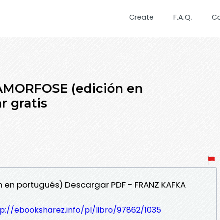
Create
F.A.Q.
C
AMORFOSE (edición en
r gratis
n en portugués) Descargar PDF - FRANZ KAFKA
p://ebooksharez.info/pl/libro/97862/1035