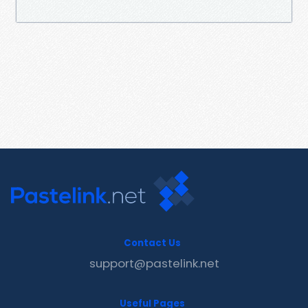
Contact Us
support@pastelink.net
Useful Pages