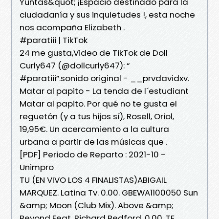
Yuntas&quot; ¡Espacio destinado para la
ciudadanía y sus inquietudes !, esta noche
nos acompaña Elizabeth .
#paratiii | TikTok
24 me gusta,Video de TikTok de Doll
Curly647 (@dollcurly647): “
#paratiii”.sonido original - __prvdavidxv.
Matar al papito - La tenda de l´estudiant
Matar al papito. Por qué no te gusta el
reguetón (y a tus hijos sí), Rosell, Oriol,
19,95€. Un acercamiento a la cultura
urbana a partir de las músicas que .
[PDF] Periodo de Reparto : 2021-10 -
Unimpro
TU (EN VIVO LOS 4 FINALISTAS)ABIGAIL
MARQUEZ. Latina Tv. 0.00. GBEWA1100050 Sun
&amp; Moon (Club Mix). Above &amp;
Beyond Feat. Richard Bedford. 0.00. TE