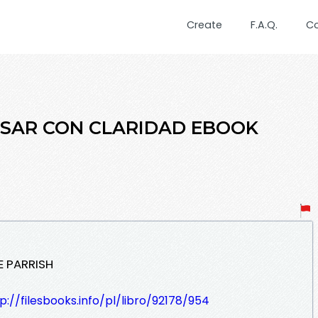
Create
F.A.Q.
C
ENSAR CON CLARIDAD EBOOK
E PARRISH
p://filesbooks.info/pl/libro/92178/954