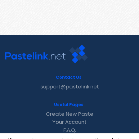
Contact Us
support@pastelink.net
Useful Pages
Create New Paste
Your Account
F.A.Q.
Recent