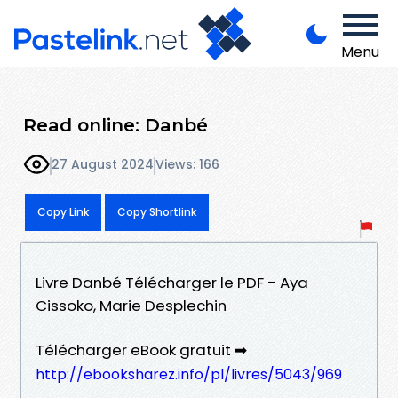
Menu
Read online: Danbé
27 August 2024
Views: 166
Copy Link
Copy Shortlink
Livre Danbé Télécharger le PDF - Aya
Cissoko, Marie Desplechin
Télécharger eBook gratuit ➡
http://ebooksharez.info/pl/livres/5043/969