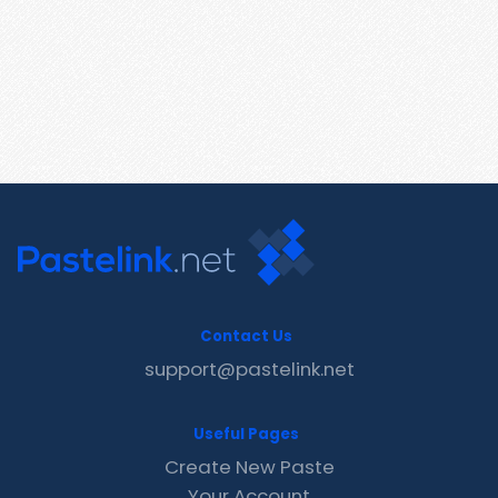
Contact Us
support@pastelink.net
Useful Pages
Create New Paste
Your Account