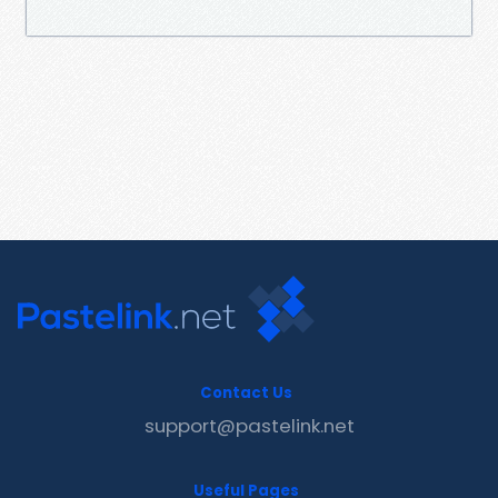
Contact Us
support@pastelink.net
Useful Pages