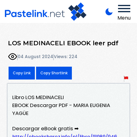
Menu
LOS MEDINACELI EBOOK leer pdf
04 August 2024
Views: 224
Copy Link
Copy Shortlink
Libro LOS MEDINACELI
EBOOK Descargar PDF - MARIA EUGENIA
YAGÜE
Descargar eBook gratis ➡
http://ebooksharez.info/pl/libro/91989/946