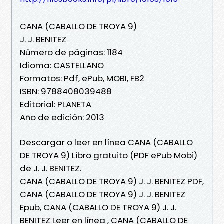
CANA (CABALLO DE TROYA 9)
J. J. BENITEZ
Número de páginas: 1184
Idioma: CASTELLANO
Formatos: Pdf, ePub, MOBI, FB2
ISBN: 9788408039488
Editorial: PLANETA
Año de edición: 2013
Descargar o leer en línea CANA (CABALLO
DE TROYA 9) Libro gratuito (PDF ePub Mobi)
de J. J. BENITEZ.
CANA (CABALLO DE TROYA 9) J. J. BENITEZ PDF,
CANA (CABALLO DE TROYA 9) J. J. BENITEZ
Epub, CANA (CABALLO DE TROYA 9) J. J.
BENITEZ Leer en línea , CANA (CABALLO DE