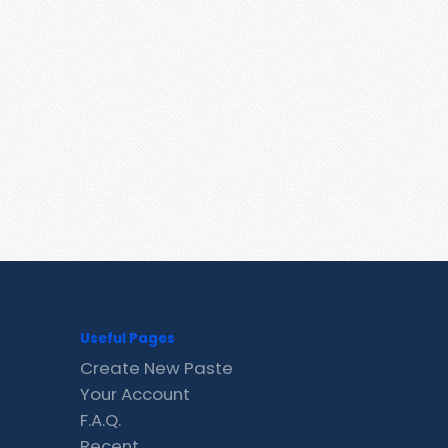
Useful Pages
Create New Paste
Your Account
F.A.Q.
Recent