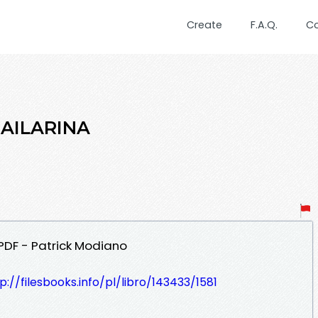
Create
F.A.Q.
C
 BAILARINA
 PDF - Patrick Modiano
p://filesbooks.info/pl/libro/143433/1581