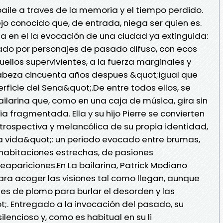
aile a traves de la memoria y el tiempo perdido.
ejo conocido que, de entrada, niega ser quien es.
ta en el la evocación de una ciudad ya extinguida:
itado por personajes de pasado difuso, con ecos
Aquellos supervivientes, a la fuerza marginales y
abeza cincuenta años despues &quot;igual que
rficie del Sena&quot;.De entre todos ellos, se
ilarina que, como en una caja de música, gira sin
 fragmentada. Ella y su hijo Pierre se convierten
trospectiva y melancólica de su propia identidad,
a vida&quot;: un periodo evocado entre brumas,
 habitaciones estrechas, de pasiones
eapariciones.En La bailarina, Patrick Modiano
ara acoger las visiones tal como llegan, aunque
s de plomo para burlar el desorden y las
. Entregado a la invocación del pasado, su
ilencioso y, como es habitual en su li