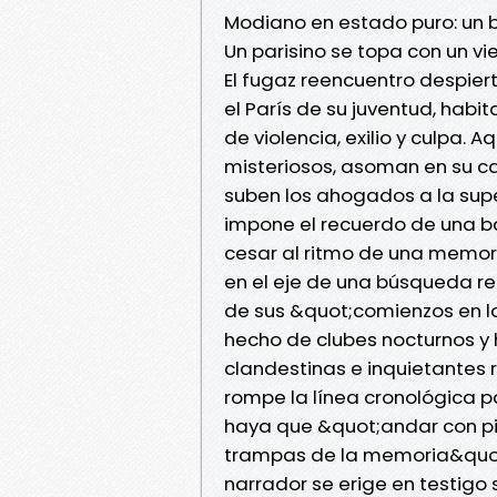
Modiano en estado puro: un b
Un parisino se topa con un vi
El fugaz reencuentro despier
el París de su juventud, hab
de violencia, exilio y culpa. 
misteriosos, asoman en su c
suben los ahogados a la supe
impone el recuerdo de una ba
cesar al ritmo de una memoria
en el eje de una búsqueda re
de sus &quot;comienzos en l
hecho de clubes nocturnos y
clandestinas e inquietantes r
rompe la línea cronológica p
haya que &quot;andar con pie
trampas de la memoria&quot;
narrador se erige en testigo s