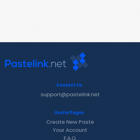
Contact Us
support@pastelink.net
Useful Pages
Create New Paste
Your Account
F.A.Q.