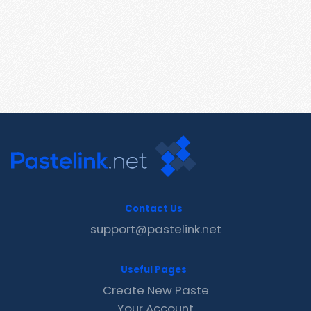
Contact Us
support@pastelink.net
Useful Pages
Create New Paste
Your Account