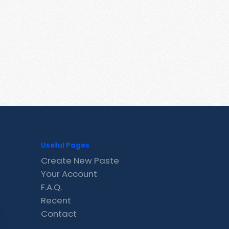
Useful Pages
Create New Paste
Your Account
F.A.Q.
Recent
Contact