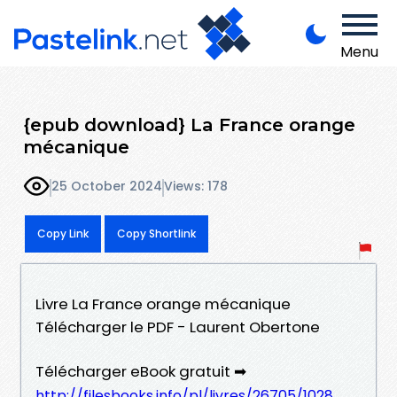
Menu
{epub download} La France orange
mécanique
25 October 2024
Views: 178
Copy Link
Copy Shortlink
Livre La France orange mécanique
Télécharger le PDF - Laurent Obertone
Télécharger eBook gratuit ➡
http://filesbooks.info/pl/livres/26705/1028