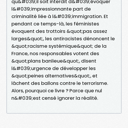
qu&#039;il soit interdit d&#039;évoquer
l&#039;impressionnante part de
criminalité liée à l&#039;immigration. Et
pendant ce temps-là, les féministes
évoquent des trottoirs &quot;pas assez
larges&quot;, les antiracistes dénoncent le
&quot;racisme systémique&quot; de la
France, nos responsables votent des
&quot;plans banlieue&quot;, disent
l&#039;urgence de développer les
&quot;peines alternatives&quot;, et
lâchent des ballons contre le terrorisme.
Alors, pourquoi ce livre ? Parce que nul
n&#039;est censé ignorer la réalité.