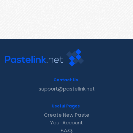
Contact Us
support@pastelink.net
Useful Pages
Create New Paste
Your Account
F.A.Q.