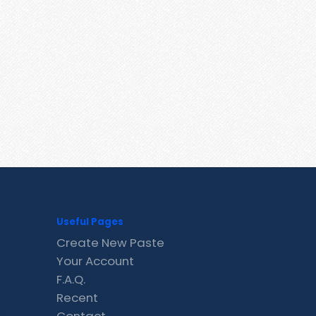
Useful Pages
Create New Paste
Your Account
F.A.Q.
Recent
Contact