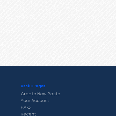
Useful Pages
Create New Paste
Your Account
F.A.Q.
Recent