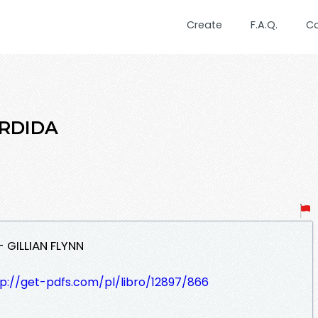
Create
F.A.Q.
C
ERDIDA
 GILLIAN FLYNN
tp://get-pdfs.com/pl/libro/12897/866