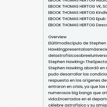
EBOOK THOMAS HERTOG VK, SOB
EBOOK THOMAS HERTOG Kindle,
EBOOK THOMAS HERTOG Epub VK
EBOOK THOMAS HERTOG Desca
Overview
Elúltimodiscípulo de Stephen
Hawkingpresentalosmásreci
delastrofísicosobreelunivers
Stephen Hawking».TheSpecta
Stephen Hawking abordó en su
pudo desarrollar las condici
respuesta en los orígenes de
entraron en crisis, ya que l
numerosos big bangs que ori
vida.Encerrados en el depart
célebre astrofísico y su am