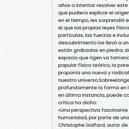
años a intentar resolver est
que pudiera explicar el orig
en el tiempo, les sorprendió 
el que las propias leyes físi
partículas, las fuerzas e inc
descubrimiento los llevó a una
están grabadas en piedra, s
espacio que rigen va tomand
popular físico teórico, la par
proponía una nueva y radical
nuestro universo.Sobreelori
profundamente la forma en l
en última instancia, puede c
crítica ha dicho:
«Una perspectiva fascinante
humanidad, por parte de un
Christophe Galfard, autor de