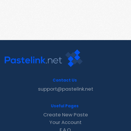
Contact Us
support@pastelink.net
Useful Pages
Create New Paste
Your Account
F.A.Q.