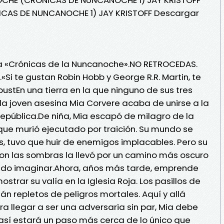
CAS DE NUNCANOCHE 1) JAY KRISTOFF Descargar
ía «Crónicas de la Nuncanoche».NO RETROCEDAS.
Si te gustan Robin Hobb y George R.R. Martin, te
tEn una tierra en la que ninguno de sus tres
 la joven asesina Mia Corvere acaba de unirse a la
epública.De niña, Mia escapó de milagro de la
 que murió ejecutado por traición. Su mundo se
os, tuvo que huir de enemigos implacables. Pero su
con las sombras la llevó por un camino más oscuro
ido imaginar.Ahora, años más tarde, emprende
trar su valía en la Iglesia Roja. Los pasillos de
n repletos de peligros mortales. Aquí y allá
ra llegar a ser una adversaria sin par, Mia debe
lo así estará un paso más cerca de lo único que