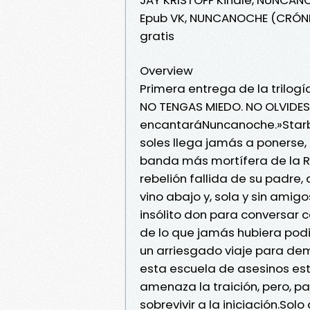
Epub VK, NUNCANOCHE (CRÓNI
gratis
Overview
Primera entrega de la trilog
NO TENGAS MIEDO. NO OLVIDES.«
encantaráNuncanoche.»Starbus
soles llega jamás a ponerse,
banda más mortífera de la R
rebelión fallida de su padre,
vino abajo y, sola y sin amig
insólito don para conversar 
de lo que jamás hubiera pod
un arriesgado viaje para demos
esta escuela de asesinos está
amenaza la traición, pero, pa
sobrevivir a la iniciación.So