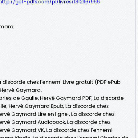
http://get-pdfs.com/pl/livres/131296/966
ymard
a discorde chez l'ennemi Livre gratuit (PDF ePub
, Hervé Gaymard.
arles de Gaulle, Hervé Gaymard PDF, La discorde
lle, Hervé Gaymard Epub, La discorde chez
ervé Gaymard Lire en ligne , La discorde chez
Hervé Gaymard Audiobook, La discorde chez
Hervé Gaymard VK, La discorde chez l'ennemi
mard Kindle, La discorde chez l'ennemi Charles de