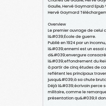
Gaulle, Hervé Gaymard Epub V
Hervé Gaymard Téléchargem
Overview
Le premier ouvrage de celui
l&#039;École de guerre.
Publié en 1924 par un inconnu
l&#039;ennemi est un essai 
d&#039;envergure consacré 
l&#039;effondrement du Reic
à partir de cinq études de c
reflètent les principaux tra
jusqu&#039;à sa chute brutal
Déjà l&#039;écrivain perce so
militaire, comme le remarqu
présentation qu&#039;il don