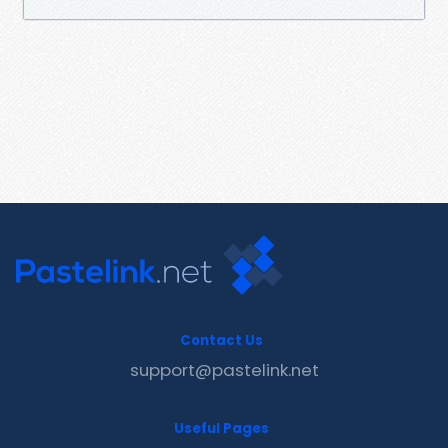
Contact Us
support@pastelink.net
Useful Pages