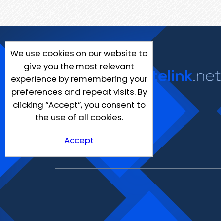
We use cookies on our website to
give you the most relevant
experience by remembering your
preferences and repeat visits. By
clicking “Accept”, you consent to
the use of all cookies.
Accept