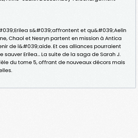
039;Erilea s&#039;affrontent et qu&#039;Aelin
ne, Chaol et Nesryn partent en mission à Antica
enir de l&#039;aide. Et ces alliances pourraient
e sauver Erilea... La suite de la saga de Sarah J.
lèle du tome 5, offrant de nouveaux décors mais
lles.