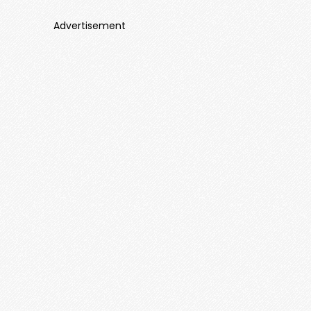
Advertisement