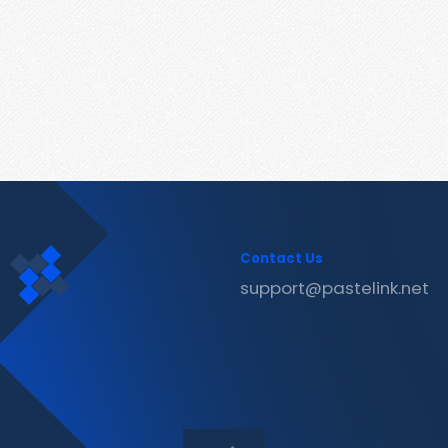
Contact Us
support@pastelink.net