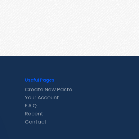
Useful Pages
Create New Paste
Your Account
F.A.Q.
Recent
Contact