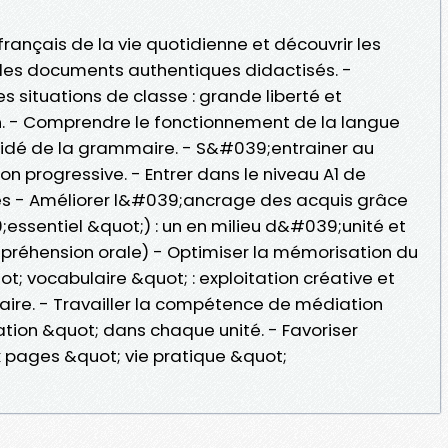
ançais de la vie quotidienne et découvrir les
des documents authentiques didactisés. -
 situations de classe : grande liberté et
n. - Comprendre le fonctionnement de la langue
idé de la grammaire. - S&#039;entrainer au
n progressive. - Entrer dans le niveau A1 de
tés - Améliorer l&#039;ancrage des acquis grâce
essentiel &quot;) : un en milieu d&#039;unité et
ompréhension orale) - Optimiser la mémorisation du
; vocabulaire &quot; : exploitation créative et
laire. - Travailler la compétence de médiation
tion &quot; dans chaque unité. - Favoriser
pages &quot; vie pratique &quot;