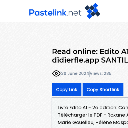
Read online: Edito A1
didierfle.app SANTI
30 June 2024
Views: 285
Copy Link
Copy Shortlink
Livre Edito A1 - 2e edition: Ca
Télécharger le PDF - Roxane 
Marie Gouelleu, Hélène Masp