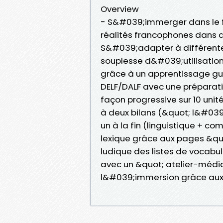
Overview
- S&#039;immerger dans le fr
réalités francophones dans 
S&#039;adapter à différentes
souplesse d&#039;utilisatio
grâce à un apprentissage gu
DELF/DALF avec une préparatio
façon progressive sur 10 uni
à deux bilans (&quot; l&#039;
un à la fin (linguistique + c
lexique grâce aux pages &quot
ludique des listes de vocabu
avec un &quot; atelier-média
l&#039;immersion grâce aux 