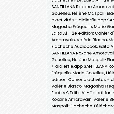
SANTILLANA Roxane Amoravain,
Gouelleu, Hélène Maspoli-Elac
d'activités + didierfle.app S
Magosha Fréquelin, Marie Goue
Edito A1 - 2e edition: Cahier 
Amoravain, Valérie Blasco, M
Elacheche Audiobook, Edito A1 
SANTILLANA Roxane Amoravain,
Gouelleu, Hélène Maspoli-Elach
+ didierfle.app SANTILLANA R
Fréquelin, Marie Gouelleu, Hé
edition: Cahier d'activités +
Valérie Blasco, Magosha Fréq
Epub VK, Edito A1 - 2e edition
Roxane Amoravain, Valérie Bl
Maspoli-Elacheche Téléchar