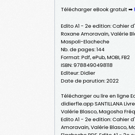
Télécharger eBook gratuit ➡
Edito A1 - 2e edition: Cahier 
Roxane Amoravain, Valérie Bl
Maspoli-Elacheche
Nb. de pages: 144
Format: Pdf, ePub, MOBI, FB2
ISBN: 9788490498118
Editeur: Didier
Date de parution: 2022
Télécharger ou lire en ligne Ed
didierfle.app SANTILLANA Liv
Valérie Blasco, Magosha Fréq
Edito A1 - 2e edition: Cahier 
Amoravain, Valérie Blasco, M
Elacheche PDF, Edito A1 - 2e e