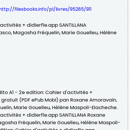
http://filesbooks.info/pl/livres/95285/911
d'activités + didierfle.app SANTILLANA
asco, Magosha Fréquelin, Marie Gouelleu, Hélène
ito A1 - 2e edition: Cahier d'activités +
re gratuit (PDF ePub Mobi) pan Roxane Amoravain,
uelin, Marie Gouelleu, Hélène Maspoli-Elacheche.
d'activités + didierfle.app SANTILLANA Roxane
agosha Fréquelin, Marie Gouelleu, Hélène Maspoli-
dition: Cahier d'activités + didierfle.app