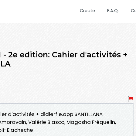
Create
F.A.Q.
C
 - 2e edition: Cahier d'activités +
LLA
hier d'activités + didierfle.app SANTILLANA
Amoravain, Valérie Blasco, Magosha Fréquelin,
oli-Elacheche