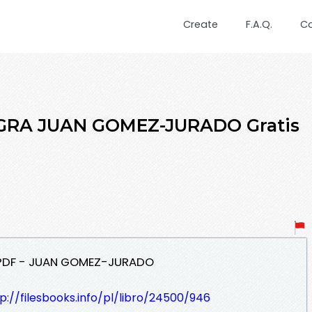
Create
F.A.Q.
C
GRA JUAN GOMEZ-JURADO Gratis
 PDF - JUAN GOMEZ-JURADO
p://filesbooks.info/pl/libro/24500/946