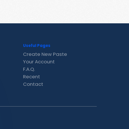
Useful Pages
Create New Paste
Your Account
F.A.Q.
Recent
Contact