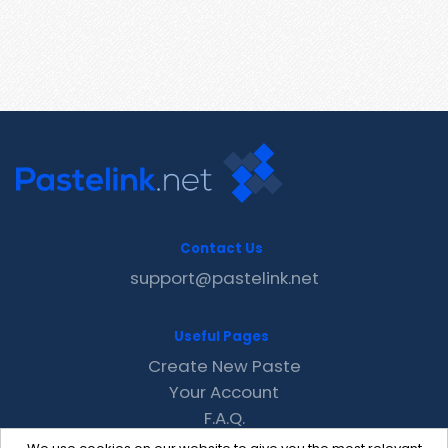
Contact Us
support@pastelink.net
Useful Pages
Create New Paste
Your Account
F.A.Q.
Recent