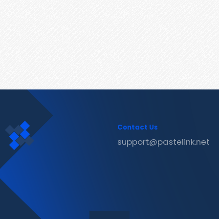
Contact Us
support@pastelink.net