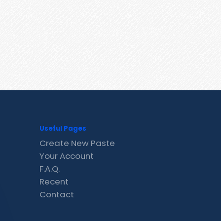
Useful Pages
Create New Paste
Your Account
F.A.Q.
Recent
Contact