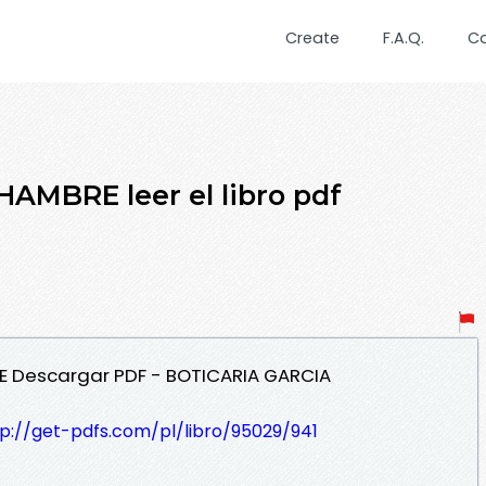
Create
F.A.Q.
C
AMBRE leer el libro pdf
RE Descargar PDF - BOTICARIA GARCIA
tp://get-pdfs.com/pl/libro/95029/941