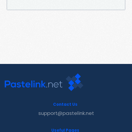
Contact Us
support@pastelink.net
Useful Pages