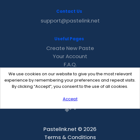
Contact Us
support@pastelink.net
Useful Pages
Create New Paste
Your Account
F.A.Q.
Recent
We use cookies on our website to give you the most relevant
Contact
experience by remembering your preferences and repeat visits.
By clicking “Accept”, you consent to the use of all cookies.
Accept
Pastelink.net © 2026
Terms & Conditions