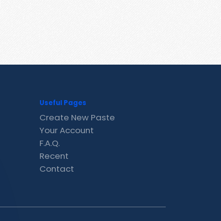
Useful Pages
Create New Paste
Your Account
F.A.Q.
Recent
Contact