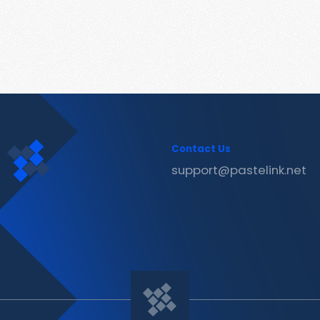
Contact Us
support@pastelink.net