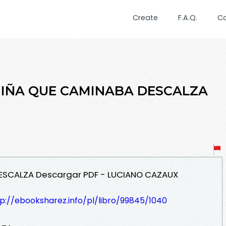
Create
F.A.Q.
C
A NIÑA QUE CAMINABA DESCALZA
DESCALZA Descargar PDF - LUCIANO CAZAUX
p://ebooksharez.info/pl/libro/99845/1040