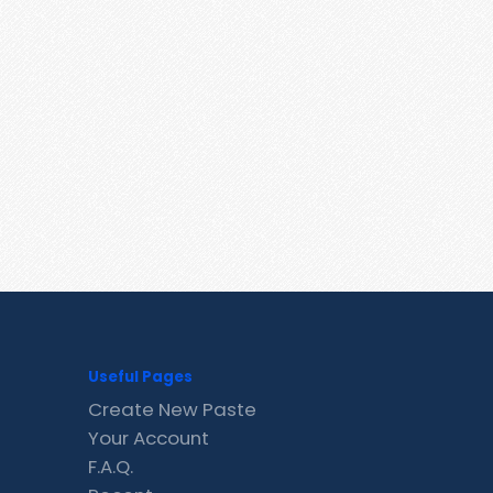
Useful Pages
Create New Paste
Your Account
F.A.Q.