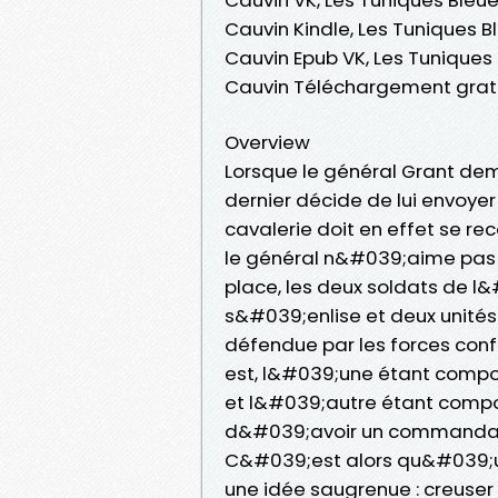
Cauvin Kindle, Les Tuniques B
Cauvin Epub VK, Les Tuniques 
Cauvin Téléchargement grat
Overview
Lorsque le général Grant de
dernier décide de lui envoyer
cavalerie doit en effet se re
le général n&#039;aime pas le
place, les deux soldats de l
s&#039;enlise et deux unités
défendue par les forces confé
est, l&#039;une étant compos
et l&#039;autre étant comp
d&#039;avoir un commandant 
C&#039;est alors qu&#039;un
une idée saugrenue : creuser 