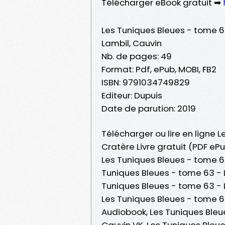
Télécharger eBook gratuit ➡
Les Tuniques Bleues - tome 63
Lambil, Cauvin
Nb. de pages: 49
Format: Pdf, ePub, MOBI, FB2
ISBN: 9791034749829
Editeur: Dupuis
Date de parution: 2019
Télécharger ou lire en ligne 
Cratère Livre gratuit (PDF eP
Les Tuniques Bleues - tome 63
Tuniques Bleues - tome 63 - L
Tuniques Bleues - tome 63 - La
Les Tuniques Bleues - tome 63
Audiobook, Les Tuniques Bleue
Cauvin VK, Les Tuniques Bleue