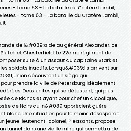
leues - tome 63 - La bataille du Cratère Lambil,
Bleues - tome 63 - La bataille du Cratère Lambil,
uit
mande de l&#039;aide au général Alexander, ce
 Blutch et Chesterfield. Le 22ème régiment de
composer suite à un assaut du capitaine Stark et
s soldats inactifs. Lorsqu&#039;ils arrivent sur
&#039;Union découvrent un siège qui
 pour prendre la ville de Petersburg idéalement
dérées. Deux unités qui se détestent, qui plus
ée de Blancs et ayant pour chef un alcoolique,
osée de Noirs qui n&#039;apprécient guère
blanc. Une situation pour le moins désespérée.
 jeune lieutenant-colonel, Pleasants, propose
un tunnel dans une vieille mine qui permettra de