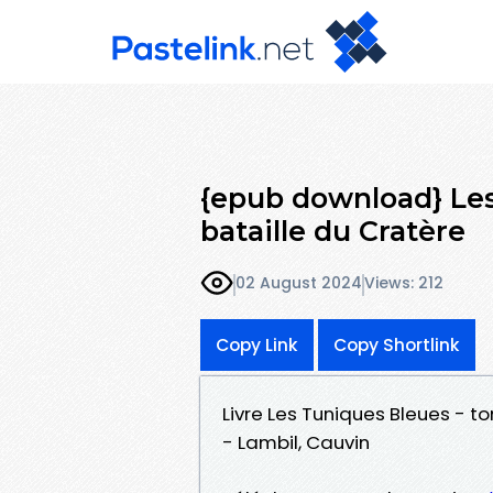
{epub download} Les
bataille du Cratère
02 August 2024
Views: 212
Copy Link
Copy Shortlink
Livre Les Tuniques Bleues - t
- Lambil, Cauvin