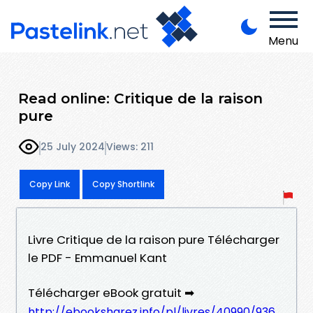
Menu
Read online: Critique de la raison
pure
25 July 2024
Views: 211
Copy Link
Copy Shortlink
Livre Critique de la raison pure Télécharger
le PDF - Emmanuel Kant
Télécharger eBook gratuit ➡
http://ebooksharez.info/pl/livres/40990/936