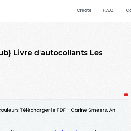
Create
F.A.Q.
C
b} Livre d'autocollants Les
s couleurs Télécharger le PDF - Carine Smeers, An