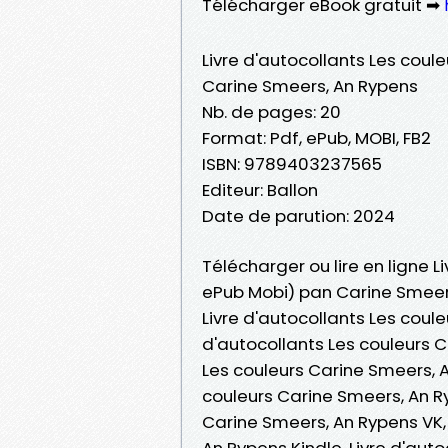
Télécharger eBook gratuit ➡
Livre d'autocollants Les coule
Carine Smeers, An Rypens
Nb. de pages: 20
Format: Pdf, ePub, MOBI, FB2
ISBN: 9789403237565
Editeur: Ballon
Date de parution: 2024
Télécharger ou lire en ligne L
ePub Mobi) pan Carine Smeer
Livre d'autocollants Les coul
d'autocollants Les couleurs C
Les couleurs Carine Smeers, An
couleurs Carine Smeers, An Ry
Carine Smeers, An Rypens VK, 
An Rypens Kindle, Livre d'aut