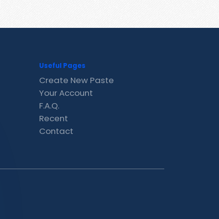
Useful Pages
Create New Paste
Your Account
F.A.Q.
Recent
Contact