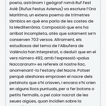
poeta, astrònom i geògraf romà Ruf Fest
Avié (Rufus Festus Avienus) va escriure l’Ora
Maritima, un extens poema de trímetres
iàmbics en què ens parla de les costes de
la Mediterrània. Composició que ens ha
arribat incompleta, atés que solament se’n
conserven 703 versos. Altrament, els
estudiosos del tema de l’Albufera de
València han interpretat, o deduït que en el
vers número 492, amb l’expressió «palus
Naccararum» es refereix al nostre llac,
anomenant-lo l’estany del Nacre. Potser
perquè aleshores empraven el nacre dels
petxinots que s’hi criaven, i encara s’hi crien
en alguns llocs puntuals, per a fer botons o
petits fermalls, o pel color nacrat de les
seues aigües, quan incidien sobre la