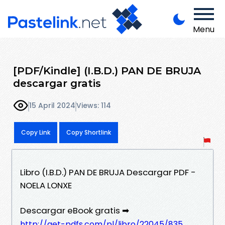
Menu
[PDF/Kindle] (I.B.D.) PAN DE BRUJA
descargar gratis
15 April 2024
Views: 114
Copy Link
Copy Shortlink
Libro (I.B.D.) PAN DE BRUJA Descargar PDF -
NOELA LONXE
Descargar eBook gratis ➡
http://get-pdfs.com/pl/libro/22045/835