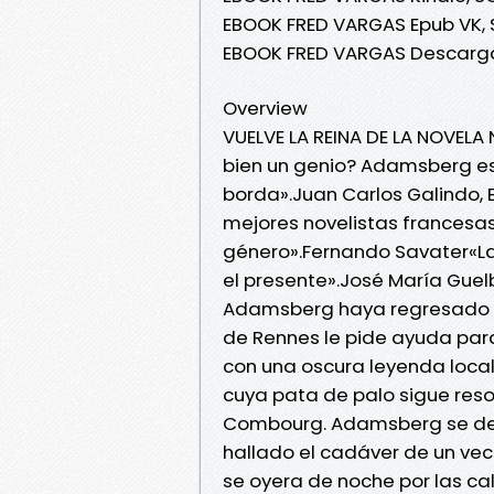
EBOOK FRED VARGAS Epub VK, 
EBOOK FRED VARGAS Descarga
Overview
VUELVE LA REINA DE LA NOVEL
bien un genio? Adamsberg es 
borda».Juan Carlos Galindo, 
mejores novelistas francesa
género».Fernando Savater«La
el presente».José María Gue
Adamsberg haya regresado a P
de Rennes le pide ayuda para
con una oscura leyenda loca
cuya pata de palo sigue reso
Combourg. Adamsberg se des
hallado el cadáver de un vec
se oyera de noche por las call