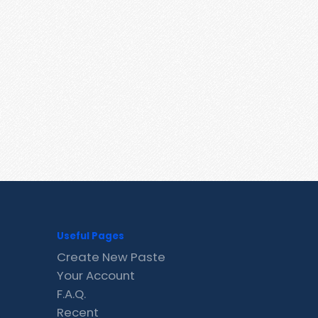
Useful Pages
Create New Paste
Your Account
F.A.Q.
Recent