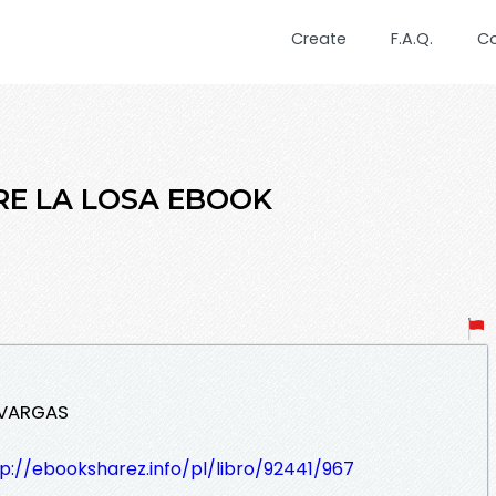
Create
F.A.Q.
C
RE LA LOSA EBOOK
 VARGAS
p://ebooksharez.info/pl/libro/92441/967