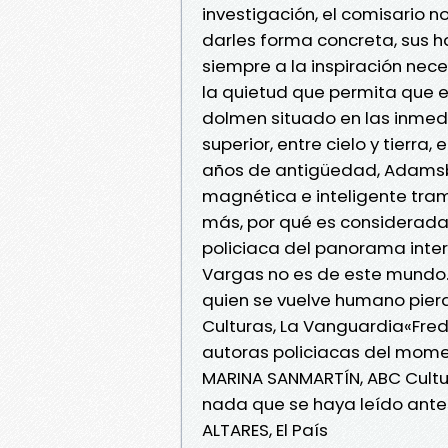
investigación, el comisario no
darles forma concreta, sus 
siempre a la inspiración nece
la quietud que permita que e
dolmen situado en las inmedia
superior, entre cielo y tierr
años de antigüedad, Adamsb
magnética e inteligente tra
más, por qué es considerad
policiaca del panorama inter
Vargas no es de este mundo.
quien se vuelve humano pierd
Culturas, La Vanguardia«Fre
autoras policiacas del momen
MARINA SANMARTÍN, ABC Cultu
nada que se haya leído antes
ALTARES, El País