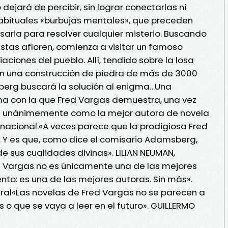
 dejará de percibir, sin lograr conectarlas ni
habituales «burbujas mentales», que preceden
saria para resolver cualquier misterio. Buscando
stas afloren, comienza a visitar un famoso
ciones del pueblo. Allí, tendido sobre la losa
a, en una construcción de piedra de más de 3000
erg buscará la solución al enigma…Una
ma con la que Fred Vargas demuestra, una vez
a unánimemente como la mejor autora de novela
nacional.«A veces parece que la prodigiosa Fred
 Y es que, como dice el comisario Adamsberg,
e sus cualidades divinas». LILIAN NEUMAN,
d Vargas no es únicamente una de las mejores
to: es una de las mejores autoras. Sin más».
ral«Las novelas de Fred Vargas no se parecen a
 o que se vaya a leer en el futuro». GUILLERMO