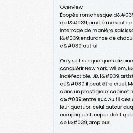
Overview
Épopée romanesque d&#039;u
de l&#039;amitié masculine 
interroge de manière saisiss
l&#039;endurance de chacun 
d&#039;autrui.
On y suit sur quelques diza
conquérir New York. Willem, 
indéfectible, JB, l&#039;arti
qu&#039;il peut être cruel, 
dans un prestigieux cabinet n
d&#039;entre eux. Au fil des 
leur quatuor, celui autour du
compliquent, cependant que l
de l&#039;ampleur.