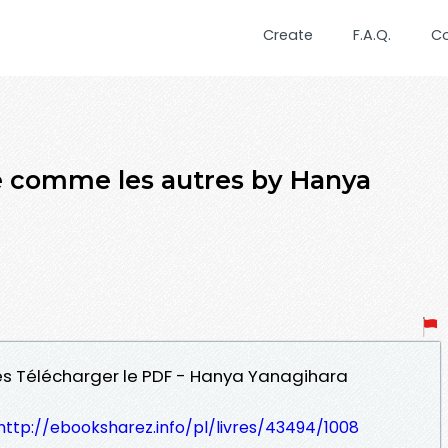
Create
F.A.Q.
C
e comme les autres by Hanya
es Télécharger le PDF - Hanya Yanagihara
http://ebooksharez.info/pl/livres/43494/1008