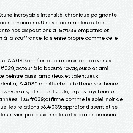
ne incroyable intensité, chronique poignante
contemporaine, Une vie comme les autres
ante nos dispositions à l&#039;empathie et
à la souffrance, la sienne propre comme celle
ines d&#039;années quatre amis de fac venus
l&#039;acteur à la beauté ravageuse et ami
ste peintre aussi ambitieux et talentueux
Malcolm, l&#039;architecte qui attend son heure
ew-yorkais, et surtout Jude, le plus mystérieux
années, il s&#039;affirme comme le soleil noir de
quel les relations s&#039;approfondissent et se
eurs vies professionnelles et sociales prennent