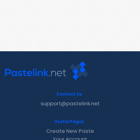
Contact Us
support@pastelink.net
Useful Pages
Create New Paste
Your Account