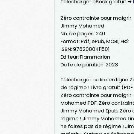
Télécharger eBook gratuit ➡
Zéro contrainte pour maigrir 
Jimmy Mohamed
Nb. de pages: 240
Format: Pdf, ePub, MOBI, FB2
ISBN: 9782080411501
Editeur: Flammarion
Date de parution: 2023
Télécharger ou lire en ligne Z
de régime ! Livre gratuit (
Zéro contrainte pour maigrir 
Mohamed PDF, Zéro contrainte
Jimmy Mohamed Epub, Zéro con
régime ! Jimmy Mohamed Lire e
ne faites pas de régime ! J
maigrir - Surtout ne faites 