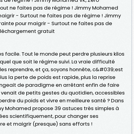
rtout ne faites pas de régime ! Jimmy Mohamed
maigrir - Surtout ne faites pas de régime ! Jimmy
inte pour maigrir - Surtout ne faites pas de
léchargement gratuit
ès facile. Tout le monde peut perdre plusieurs kilos
el que soit le régime suivi. La vraie difficulté
 les reprendre, et ça, soyons honnête, c&#039;est
lus la perte de poids est rapide, plus la reprise
hangeait de paradigme en arrêtant enfin de faire
n venait de petits gestes du quotidien, accessibles
 perdre du poids et vivre en meilleure santé ? Dans
mmy Mohamed propose 39 astuces très simples à
dées scientifiquement, pour changer ses
re et maigrir (presque) sans efforts !