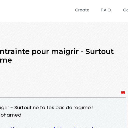
Create
F.A.Q.
C
ntrainte pour maigrir - Surtout
gime
grir - Surtout ne faites pas de régime !
 Mohamed