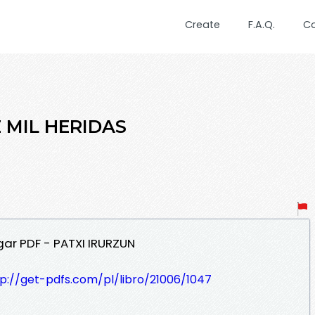
Create
F.A.Q.
C
Z MIL HERIDAS
gar PDF - PATXI IRURZUN
tp://get-pdfs.com/pl/libro/21006/1047