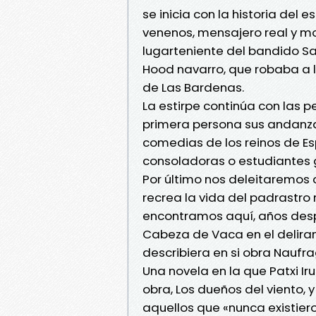
se inicia con la historia del
venenos, mensajero real y moz
lugarteniente del bandido S
Hood navarro, que robaba a lo
de Las Bardenas.
La estirpe continúa con las p
primera persona sus andanza
comedias de los reinos de E
consoladoras o estudiantes 
Por último nos deleitaremos 
recrea la vida del padrastro 
encontramos aquí, años des
Cabeza de Vaca en el deliran
describiera en si obra Naufra
Una novela en la que Patxi Ir
obra, Los dueños del viento, 
aquellos que «nunca existiero