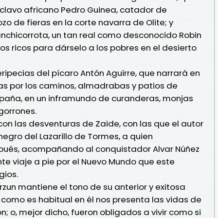
 esclavo africano Pedro Guinea, catador de
o de fieras en la corte navarra de Olite; y
anchicorrota, un tan real como desconocido Robin
s ricos para dárselo a los pobres en el desierto
eripecias del pícaro Antón Aguirre, que narrará en
s por los caminos, almadrabas y patios de
spaña, en un inframundo de curanderas, monjas
gorrones.
con las desventuras de Zaide, con las que el autor
negro del Lazarillo de Tormes, a quien
pués, acompañando al conquistador Alvar Núñez
te viaje a pie por el Nuevo Mundo que este
gios.
urzun mantiene el tono de su anterior y exitosa
y como es habitual en él nos presenta las vidas de
n; o, mejor dicho, fueron obligados a vivir como si