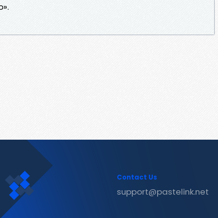
o».
Contact Us
support@pastelink.net