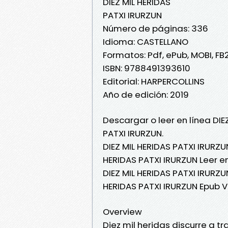
DIEZ MIL HERIDAS
PATXI IRURZUN
Número de páginas: 336
Idioma: CASTELLANO
Formatos: Pdf, ePub, MOBI, FB
ISBN: 9788491393610
Editorial: HARPERCOLLINS
Año de edición: 2019
Descargar o leer en línea DIE
PATXI IRURZUN.
DIEZ MIL HERIDAS PATXI IRURZUN
HERIDAS PATXI IRURZUN Leer en 
DIEZ MIL HERIDAS PATXI IRURZUN
HERIDAS PATXI IRURZUN Epub V
Overview
Diez mil heridas discurre a t