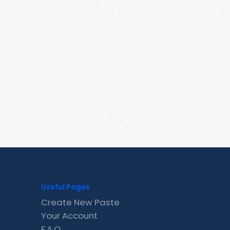
Useful Pages
Create New Paste
Your Account
F.A.Q.