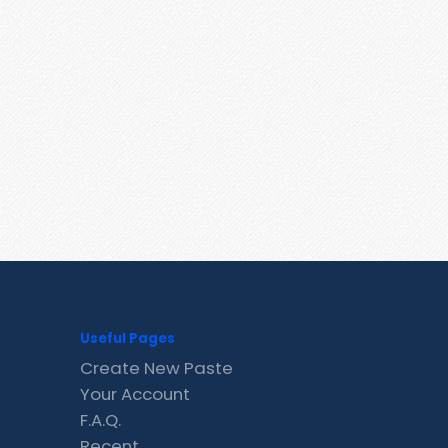
Useful Pages
Create New Paste
Your Account
F.A.Q.
Recent