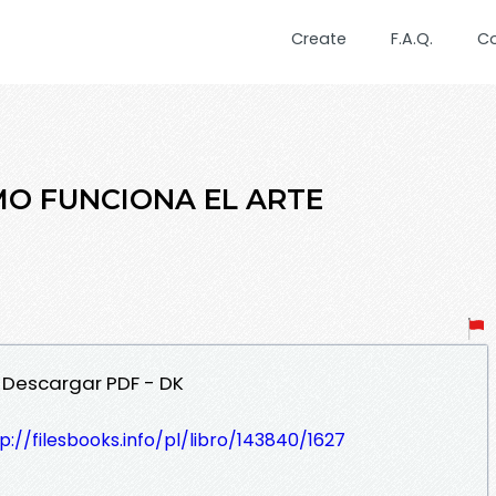
Create
F.A.Q.
C
ÓMO FUNCIONA EL ARTE
 Descargar PDF - DK
p://filesbooks.info/pl/libro/143840/1627