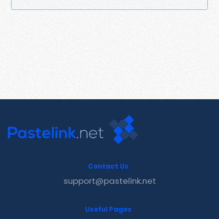
Contact Us
support@pastelink.net
Useful Pages