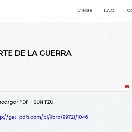
Create
F.A.Q.
C
ARTE DE LA GUERRA
escargar PDF - SUN TZU
p://get-pdfs.com/pl/libro/99721/1046