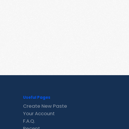
Useful Pages
Create New Paste
Your Account
F.A.Q.
Recent